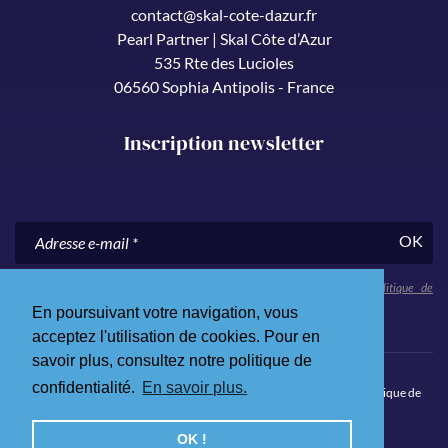
contact@skal-cote-dazur.fr
Pearl Partner | Skal Côte d’Azur
535 Rte des Lucioles
06560 Sophia Antipolis - France
Inscription newsletter
OK
En nous communiquant votre adresse e-mail, vous acceptez notre
politique de
confidentialité
.
En poursuivant votre navigation, vous
acceptez l'utilisation de cookies. Pour en
savoir plus, consultez notre politique de
confidentialité.
En savoir plus.
© 2026 Skål Côte d’Azur. Tous droits réservés.
Mentions légales
.
Politique de
confidentialité
.
Site Internet par Qualium
OK !