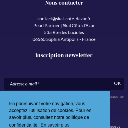
Nous contacter
contact@skal-cote-dazur.fr
Pearl Partner | Skal Côte d’Azur
535 Rte des Lucioles
06560 Sophia Antipolis - France
Inscription newsletter
OK
En nous communiquant votre adresse e-mail, vous acceptez notre
politique de
confidentialité
.
En poursuivant votre navigation, vous
acceptez l'utilisation de cookies. Pour en
savoir plus, consultez notre politique de
confidentialité.
En savoir plus.
© 2026 Skål Côte d’Azur. Tous droits réservés.
Mentions légales
.
Politique de