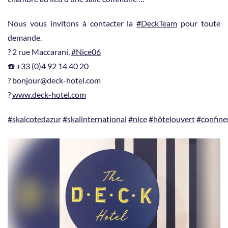
Nous vous invitons à contacter la
#DeckTeam
pour toute
demande.
? 2 rue Maccarani,
#Nice06
☎️ +33 (0)4 92 14 40 20
? bonjour@deck-hotel.com
?
www.deck-hotel.com
#skalcotedazur
#skalinternational
#nice
#hôtelouvert
#confin