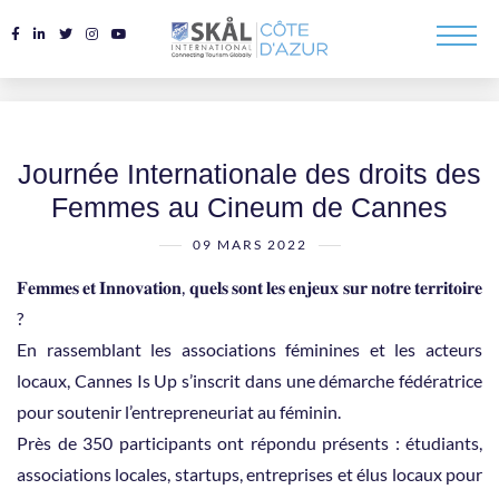
Journée Internationale des droits des
Femmes au Cineum de Cannes
09 MARS 2022
𝐅𝐞𝐦𝐦𝐞𝐬 𝐞𝐭 𝐈𝐧𝐧𝐨𝐯𝐚𝐭𝐢𝐨𝐧, 𝐪𝐮𝐞𝐥𝐬 𝐬𝐨𝐧𝐭 𝐥𝐞𝐬 𝐞𝐧𝐣𝐞𝐮𝐱 𝐬𝐮𝐫 𝐧𝐨𝐭𝐫𝐞 𝐭𝐞𝐫𝐫𝐢𝐭𝐨𝐢𝐫𝐞
?
En rassemblant les associations féminines et les acteurs
locaux, Cannes Is Up s’inscrit dans une démarche fédératrice
pour soutenir l’entrepreneuriat au féminin.
Près de 350 participants ont répondu présents : étudiants,
associations locales, startups, entreprises et élus locaux pour