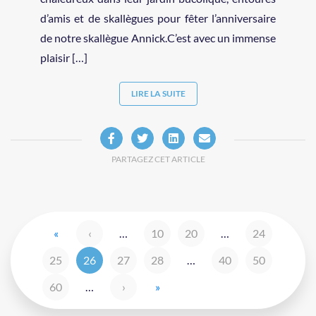
d’amis et de skallègues pour fêter l’anniversaire
de notre skallègue Annick.C’est avec un immense
plaisir […]
LIRE LA SUITE
PARTAGEZ CET ARTICLE
«
‹
…
10
20
…
24
25
26
27
28
…
40
50
60
…
›
»