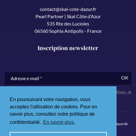
contact@skal-cote-dazur.fr
Pearl Partner | Skal Côte d’Azur
535 Rte des Lucioles
06560 Sophia Antipolis - France
Inscription newsletter
OK
En nous communiquant votre adresse e-mail, vous acceptez notre
politique de
confidentialité
.
En poursuivant votre navigation, vous
acceptez l'utilisation de cookies. Pour en
savoir plus, consultez notre politique de
confidentialité.
En savoir plus.
© 2026 Skål Côte d’Azur. Tous droits réservés.
Mentions légales
.
Politique de
confidentialité
.
Site Internet par Qualium