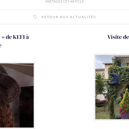
PARTAGEZ CET ARTICLE
RETOUR AUX ACTUALITÉS
 » de KEFI à
Visite d
e