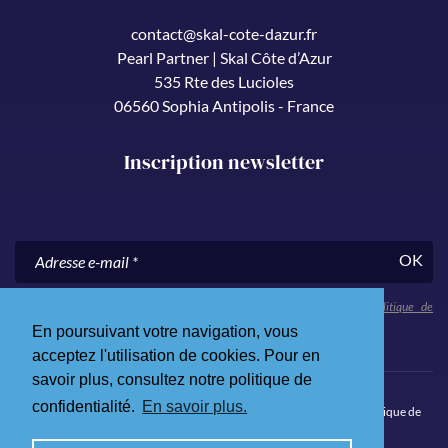
contact@skal-cote-dazur.fr
Pearl Partner | Skal Côte d’Azur
535 Rte des Lucioles
06560 Sophia Antipolis - France
Inscription newsletter
OK
En nous communiquant votre adresse e-mail, vous acceptez notre
politique de
confidentialité
.
En poursuivant votre navigation, vous
acceptez l'utilisation de cookies. Pour en
savoir plus, consultez notre politique de
confidentialité.
En savoir plus.
© 2026 Skål Côte d’Azur. Tous droits réservés.
Mentions légales
.
Politique de
confidentialité
.