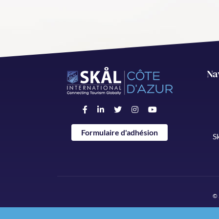
Na
Formulaire d'adhésion
S
© 