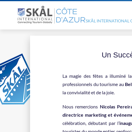
SKÅL INTERNATIONAL 
Un Succè
La magie des fêtes a illuminé l
professionnels du tourisme au
Bel
la convivialité et de la joie.
Nous remercions
Nicolas Pereir
directrice marketing et événeme
célébration, débutant par l’
inaug
touristes du monde entier, renforçant