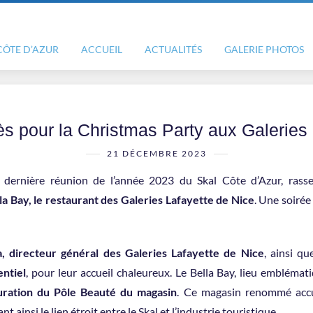
CÔTE D’AZUR
ACCUEIL
ACTUALITÉS
GALERIE PHOTOS
s pour la Christmas Party aux Galeries 
21 DÉCEMBRE 2023
a dernière réunion de l’année 2023 du Skal Côte d’Azur, rass
la Bay, le restaurant des Galeries Lafayette de Nice
. Une soirée
a, directeur général des Galeries Lafayette de Nice
, ainsi q
ntiel
, pour leur accueil chaleureux. Le Bella Bay, lieu emblémat
uration du Pôle Beauté du magasin
. Ce magasin renommé accue
 ainsi le lien étroit entre le Skal et l’industrie touristique.