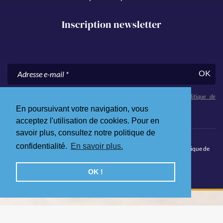
Pearl Partner | Skal Côte d’Azur
535 Rte des Lucioles
06560 Sophia Antipolis - France
Inscription newsletter
En poursuivant votre navigation, vous
OK
acceptez l'utilisation de cookies. Pour en
savoir plus, consultez notre politique de
En nous communiquant votre adresse e-mail, vous acceptez notre
politique de
confidentialité
.
confidentialité.
En savoir plus.
OK !
© 2026 Skål Côte d’Azur. Tous droits réservés.
Mentions légales
.
Politique de
confidentialité
.
Site Internet par Qualium