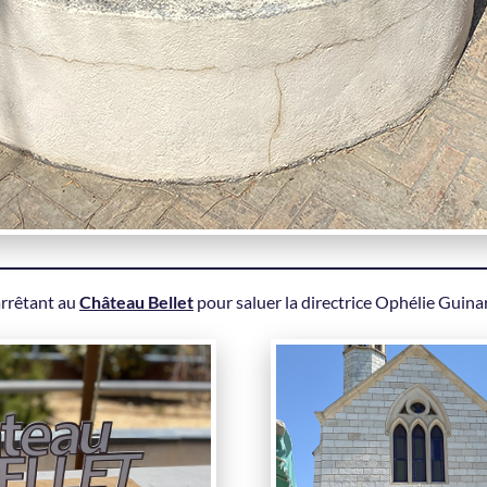
’arrêtant au
Château Bellet
pour saluer la directrice Ophélie Guina