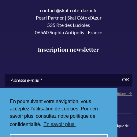
contact@skal-cote-dazur.fr
Pearl Partner | Skal Côte d’Azur
535 Rte des Lucioles
06560 Sophia Antipolis - France
Inscription newsletter
OK
En nous communiquant votre adresse e-mail, vous acceptez notre
politique de
confidentialité
.
En poursuivant votre navigation, vous
acceptez l'utilisation de cookies. Pour en
savoir plus, consultez notre politique de
confidentialité.
En savoir plus.
© 2026 Skål Côte d’Azur. Tous droits réservés.
Mentions légales
.
Politique de
confidentialité
.