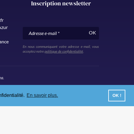
Inscription newsletter
fr
Azur
OK
rance
En nous communiquant votre adresse e-mail, vous
acceptez notre
politique de confidentialité
.
ité
.
fidentialité.
En savoir plus.
OK !