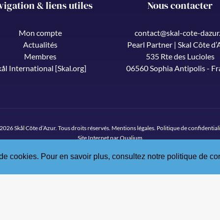
vigation & liens utiles
Nous contacter
Mon compte
contact@skal-cote-dazur.
Actualités
Pearl Partner | Skal Côte d’
Membres
535 Rte des Lucioles
kål International [Skal.org]
06560 Sophia Antipolis - F
2026 Skål Côte d’Azur. Tous droits réservés.
Mentions légales
.
Politique de confidential
Site Internet par Qualium
de cookies. Pour en savoir plus, consultez notre politique de con