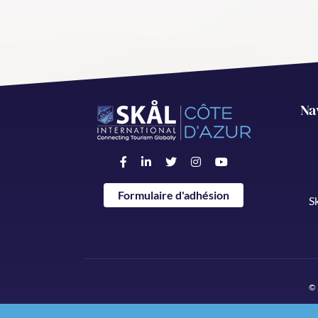
Na
Formulaire d'adhésion
S
© 