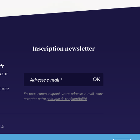
Inscription newsletter
fr
Azur
OK
rance
En nous communiquant votre adresse e-mail, vous
acceptez notre
politique de confidentialité
.
ité
.