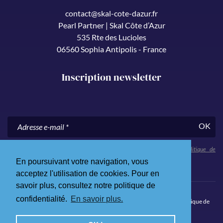
contact@skal-cote-dazur.fr
Pearl Partner | Skal Côte d’Azur
535 Rte des Lucioles
06560 Sophia Antipolis - France
Inscription newsletter
OK
En nous communiquant votre adresse e-mail, vous acceptez notre
politique de
confidentialité
.
En poursuivant votre navigation, vous
acceptez l'utilisation de cookies. Pour en
savoir plus, consultez notre politique de
confidentialité.
En savoir plus.
© 2026 Skål Côte d’Azur. Tous droits réservés.
Mentions légales
.
Politique de
confidentialité
.
Site Internet par Qualium