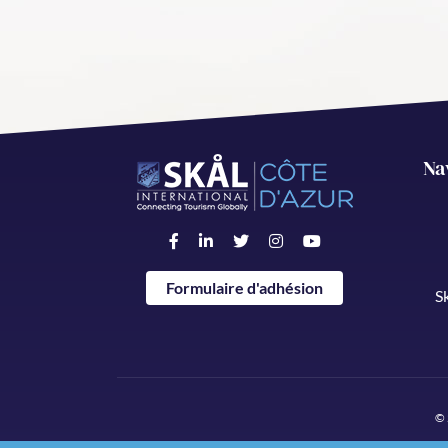
Na
Formulaire d'adhésion
S
© 